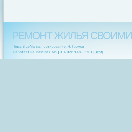
РЕМОНТ ЖИЛЬЯ СВОИМИ
Тема BlueMania, портирование: Н. Громов
Работает на MaxSite CMS |
0.3792c.
/
14
/
4.35MB
|
Вход