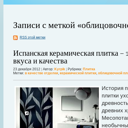
Записи с меткой «облицовочн
RSS этой метки
ления
ывает
Когда в вашем доме появляются клопы, тараканы, грызуны или друг
Испанская керамическая плитка – 
настроение и вызывает волнение. Большинство из паразитов имеют
вкуса и качества
течение пары недель их может стать уже вдвое, а то и втрое боль
в первые часы принять меры. А именно: обратиться в проверенную
23 декабря 2012
|
Автор:
Kyrpik
|
Рубрика:
Плитка
Метки:
в качестве отделки
,
керамической плитки
,
облицовочной пл
Далее...
История 
плитки ух
древность
древних х
Месопота
необычны