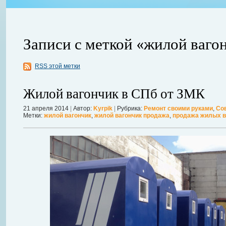
Записи с меткой «жилой ваго
RSS этой метки
ления
ывает
Когда в вашем доме появляются клопы, тараканы, грызуны или друг
Жилой вагончик в СПб от ЗМК
настроение и вызывает волнение. Большинство из паразитов имеют
течение пары недель их может стать уже вдвое, а то и втрое боль
21 апреля 2014
|
Автор:
Kyrpik
|
Рубрика:
Ремонт своими руками
,
Со
Метки:
жилой вагончик
,
жилой вагончик продажа
,
продажа жилых в
в первые часы принять меры. А именно: обратиться в проверенную
Далее...